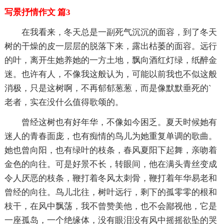
写景抒情作文 篇3
在我看来，冬天总是一副死气沉沉的面容，到了冬天
树的干燥的皮一层层的脱落下来，露出枯萎的面容。远行
的叶，离开生她养她的一方土地，飘向酒红灯绿，纸醉金
迷。也许有人，不像我这般认为，可能以前我也不似这般
消极，只是这树啊，不再郁郁葱葱，而是像默默垂死的`
老者，实在没什么值得歌颂的。
曾经这树也有好年华，不像如今困乏。夏天时候她有
迷人的青春面庞，也有痴情的鸟儿为她重复单调的歌曲。
她也曾向阳，也有绿叶的枝条，春风夏阳下起舞，亲吻着
金色的向往。可是好景不长，转眼间，他在满头青丝变成
令人厌恶的枝条，鞭打着冬风太刺骨，鞭打着年华易老和
曾经的向往。鸟儿北往，树叶远行，剩下的孤零零的根和
枝干，在风中飘荡，我不曾赞美他，也不会鄙视他，它是
一座孤岛，一个绝缘体，没有眼泪没有风中摇摇欲坠的哭