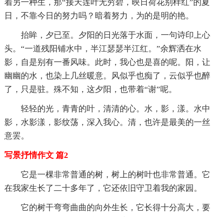
着另一种生，那“接天莲叶无穷碧，映日荷花别样红”的夏
日，不靠今日的努力吗？暗着努力，为的是明的艳。
抬眸，夕已至。夕阳的日光落于水面，一句诗印上心
头。“一道残阳铺水中，半江瑟瑟半江红。”余辉洒在水
影，自是别有一番风味。此时，我心也是喜的呢。阳，让
幽幽的水，也染上几丝暖意。风似乎也痴了，云似乎也醉
了，只是驻。殊不知，这夕阳，也带着“谢”呢。
轻轻的光，青青的叶，清清的心。水，影，漾。水中
影，水影漾，影纹荡，深入我心。清，也许是最美的一丝
意罢。
写景抒情作文 篇2
它是一棵非常普通的树，树上的树叶也非常普通。它
在我家生长了二十多年了，它还依旧守卫着我的家园。
它的树干弯弯曲曲的向外生长，它长得十分高大，要