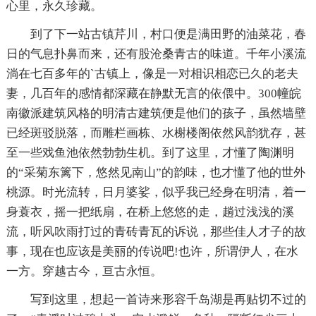
心里，永久珍藏。
到了下一站古镇芹川，村口便是满田野的油菜花，春
日的气息扑鼻而来，还有股沧桑青古的味道。千年小溪流
淌在七百多年的`古镇上，像是一对相识相恋已久的老夫
妻，几百年的感情都深藏在静默无言的依偎中。300幢皖
南徽派建筑风格的明清古建筑便是他们的孩子，虽然墙壁
已经斑驳脱落，而雕栏画栋、水榭楼阁依然风韵犹存，甚
至一些戏鱼池依然勃勃生机。到了这里，才懂了陶渊明
的“采菊东篱下，悠然见南山”的韵味，也才懂了他的世外
桃源。时光流转，日月婆娑，似乎我已经身在明清，着一
身蓑衣，摇一把纸扇，在桥上悠悠的走，趟过浅浅的溪
流，听风吹雨打过的青砖青瓦的诉说，那些佳人才子的故
事，现在也应该是美丽的传说吧!也许，所谓伊人，在水
一方。穿越古今，亘古永恒。
写到这里，想起一首诗来形容千岛湖是再贴切不过的