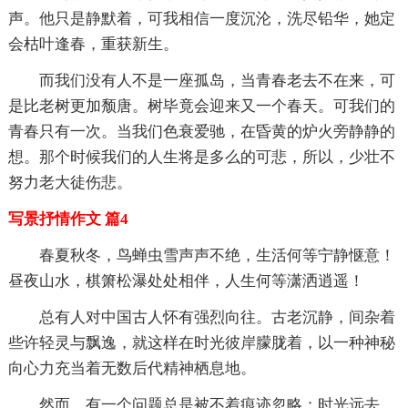
声。他只是静默着，可我相信一度沉沦，洗尽铅华，她定
会枯叶逢春，重获新生。
而我们没有人不是一座孤岛，当青春老去不在来，可
是比老树更加颓唐。树毕竟会迎来又一个春天。可我们的
青春只有一次。当我们色衰爱驰，在昏黄的炉火旁静静的
想。那个时候我们的人生将是多么的可悲，所以，少壮不
努力老大徒伤悲。
写景抒情作文 篇4
春夏秋冬，鸟蝉虫雪声声不绝，生活何等宁静惬意！
昼夜山水，棋箫松瀑处处相伴，人生何等潇洒逍遥！
总有人对中国古人怀有强烈向往。古老沉静，间杂着
些许轻灵与飘逸，就这样在时光彼岸朦胧着，以一种神秘
向心力充当着无数后代精神栖息地。
然而，有一个问题总是被不着痕迹忽略：时光远去