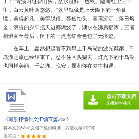
了：“青溪时过碧山头，空水澄鲜一色秋。隔断红尘三十
里，白云黄叶两悠悠。”这里就像是上天降下的一角仙
境，美得超凡，美得脱俗。蓦然抬头，暮霭沉沉，落日熔
金，滚烫的夕阳把天边都燃烧了，湖水在沸腾翻滚，三者
相熔直至最后，留下的一点点红金色也了无痕迹。
在车上，黯然想起看不到早上千岛湖的波光粼粼，千
岛湖之旅已经结束了。忍不住回头望去，灯光下的千岛湖
也同样美丽。千岛湖，晚安，愿和你在梦中相遇。
点击下载文档
文档为doc格式
《写景抒情作文汇编五篇.doc》
将本文的Word文档下载到电脑，方便收藏和打印
推荐度：