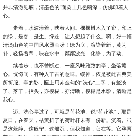
并非清澈见底，清墨色的`面染上几色幽深，仿佛印着人
心。
走着，水波漾着，映着人间。棵棵树木入了帘，印上
的绿，是春，是生。绿连，让人想起了什么。啊，好一幅
清淡山色的中国风水墨画呀！绿为底，渲染着新，黄为
补，轻扬着翠，映在水中，粼粼波光，化静，为了动。
续着步，也不曾断过。一座风味雅致的亭，坐落塘
心。恍惚间，有种入了古的意味。缓神，依是被此古典美
所折服。亭的影，匾上用赤金勾的“洗心”二字，有些淡
了、落了，抬头，亦模糊，亦清晰，模糊是水影，清晰是
我心。
迈。洗心亭过了，可就是荷花池。说“荷花池”，那是
夏日，在春天，枯黄折了的荷叶杆末有一份新。沉着。虽
是这般静、这般宁、这般沉，但我知道，它在等。它孕育