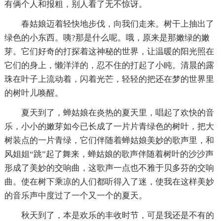
有俩个人和报粗，别人看了无不惊讶。
春姑娘迈着轻快地步伐，向我们走来。树干上抽出了
绿色的小东西。咦?那是什么呢。哦，原来是那嫩绿的嫩
芽。它们好奇的打探着这神秘的世界，让温暖的阳光照在
它们的身上，懒洋洋的，忍不住的打起了小盹。清晨的露
珠在叶子上流动着，闪着光芒，轻轻的把还在梦的世界里
的树叶儿唤醒。
夏天到了，蝉姑娘在炎热的夏天里，唱起了欢快的音
乐，小小的嫩芽如今已长成了一片片青绿色的树叶，把大
树装点的一片青绿，它们伴随着蝉姑娘美妙的歌声里，和
风姐姐“跳”起了舞来，蝉姑娘的歌声伴随着树叶的沙沙声
形成了美妙的交响曲，这歌声一点也不雅于贝多芬的交响
曲。使在树下乘凉的人们都听得入了迷，使我在这样美妙
的音乐声中度过了一个又一个的夏天。
秋天到了，本是欢乐的丰收时节，可是我还是不有的