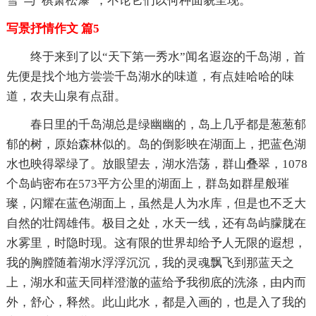
雪”与“棋箫松瀑”，不论它们以何种面貌呈现。
写景抒情作文 篇5
终于来到了以“天下第一秀水”闻名遐迩的千岛湖，首
先便是找个地方尝尝千岛湖水的味道，有点娃哈哈的味
道，农夫山泉有点甜。
春日里的千岛湖总是绿幽幽的，岛上几乎都是葱葱郁
郁的树，原始森林似的。岛的倒影映在湖面上，把蓝色湖
水也映得翠绿了。放眼望去，湖水浩荡，群山叠翠，1078
个岛屿密布在573平方公里的湖面上，群岛如群星般璀
璨，闪耀在蓝色湖面上，虽然是人为水库，但是也不乏大
自然的壮阔雄伟。极目之处，水天一线，还有岛屿朦胧在
水雾里，时隐时现。这有限的世界却给予人无限的遐想，
我的胸膛随着湖水浮浮沉沉，我的灵魂飘飞到那蓝天之
上，湖水和蓝天同样澄澈的蓝给予我彻底的洗涤，由内而
外，舒心，释然。此山此水，都是入画的，也是入了我的