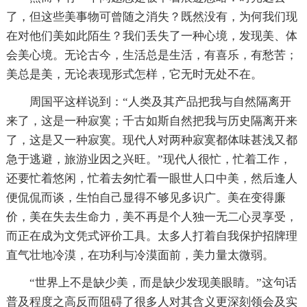
了，但这些美事物可曾随之消失？既然没有，为何我们现
在对他们美如此陌生？我们丢失了一种心境，发现美、体
会美心境。无论古今，生活总是生活，有喜乐，有愁苦；
美总是美，无论表现形式怎样，它无时无处不在。
周国平这样说到：“人类及其产品把我与自然隔离开
来了，这是一种寂寞；千古如斯自然把我与历史隔离开来
了，这是又一种寂寞。现代人对两种寂寞都体味甚浅又都
急于逃避，旅游业因之兴旺。”现代人很忙，忙着工作，
还要忙着悠闲，忙着去匆忙看一眼世人口中美，然后逢人
便侃侃而谈，生怕自己显得不够见多识广。美在变得廉
价，美在失去生命力，美不再是个人独一无二心灵享受，
而正在成为文凭式评价工具。太多人打着自我保护招牌理
直气壮地冷漠，在功利与冷漠面前，美力量太微弱。
“世界上不是缺少美，而是缺少发现美眼睛。”这句话
普及程度之高反而阻碍了很多人对其含义更深刻领会及实