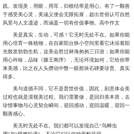
践。发现美，用眼，用耳，归根结蒂是用心。有了一颗善
于感受美心灵，美涵义便会无限拓展，超出世俗认可自然
风景与人文遗迹，而涵盖一切有价值事物。高中作文
美是真实，生动，可感！它无时无处不在。如果你能
用心培育一株植物，在自家阳台狭小空间里看它沐浴着阳
光散发勃勃生机，这美会胜过林海匆匆三日游；如果你能
用心吟咏，品味《滕王阁序》，无论环境如何，它给你带
来美感，比之在人头攒动中瞥一眼那块石碑要珍贵、真实
得多。
美与道德不同，它不是普世价值，因此，刻意体会美
过程也就是漠视美过程。我们需要做，是回归美本质，去
珍惜事物与心灵契合瞬间，迎回感动，迎回温暖，迎回一
颗善感心。
美无时无处不在。我们都可以发现自己“鸟蝉虫