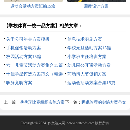
运动会活动方案汇编15篇
薪酬设计方案
【学校体育一校一品方案】相关文章：
关于公司年会方案模板
信息技术实施方案
手机促销活动方案
学校元旦活动方案15篇
校园活动方案15篇
小学班主任培训方案
六一儿童节活动方案集合15篇
幼儿园公开课活动方案
十佳学星评选方案范文（精选
商场情人节促销方案
5篇）
职务竞聘方案
运动会活动方案合集15篇
上一篇：
乒乓球比赛组织实施方案
下一篇：
睡眠管理的实施方案范文
（通用7篇）
（精选6篇）
Copyright © 2024
作文达人网
www.binfends.com 版权所有