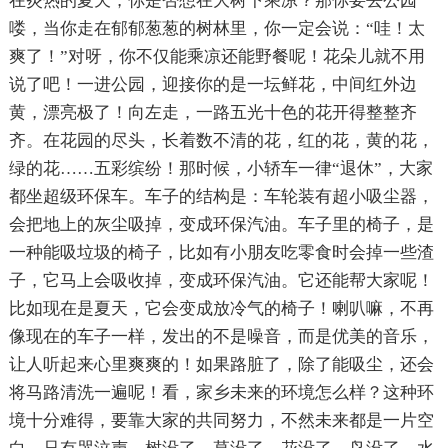
在炎热的夏天，你是否想在大树下乘凉？那你要去公园
喽，当你走在郁郁葱葱的树林里，你一定会说：“哇！太
爽了！”对呀，你不仅能乘凉还能野餐呢！花朵儿就不用
说了吧！一进公园，迎接你的是一坛鲜花，中间红外边
黄，漂亮极了！向左走，一路五光十色的花开得整整齐
齐。在花园的尽头，长着数不清的花，红的花，黄的花，
绿的花……五彩缤纷！那时候，小轿车一律“退休”，大家
都坐超级环保车。车子的结构是：车轮装有超小吸尘器，
会把地上的灰尘吸掉，变成环保汽油。车子里的椅子，是
一种能吸垃圾的椅子，比如有小朋友吃零食时会掉一些渣
子，它马上会吸收掉，变成环保汽油。它还能帮大家呢！
比如现在是夏天，它会变成放冷气的椅子！喇叭嘛，不再
像现在的车子一样，发出的不是噪音，而是优美的音乐，
让人听起来心里爽爽的！如果路脏了，除了能吸尘，还会
将马路清洗一遍呢！看，家乡未来的环境怎么样？这种环
境十分难得，要靠大家的共同努力，不然未来都是一片空