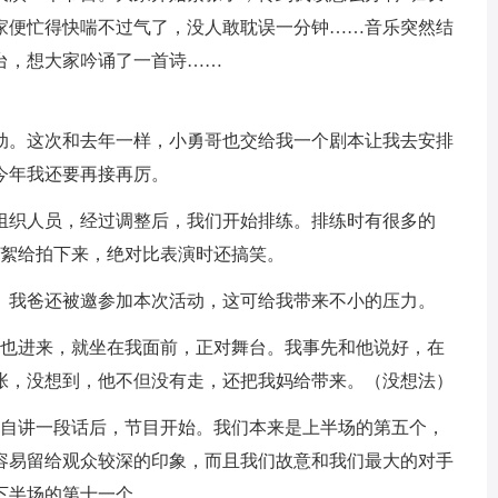
。大家便忙得快喘不过气了，没人敢耽误一分钟……音乐突然结
台，想大家吟诵了一首诗……
动。这次和去年一样，小勇哥也交给我一个剧本让我去安排
今年我还要再接再厉。
组织人员，经过调整后，我们开始排练。排练时有很多的
花絮给拍下来，绝对比表演时还搞笑。
到。我爸还被邀参加本次活动，这可给我带来不小的压力。
妈也进来，就坐在我面前，正对舞台。我事先和他说好，在
张，没想到，他不但没有走，还把我妈给带来。（没想法）
各自讲一段话后，节目开始。我们本来是上半场的第五个，
容易留给观众较深的印象，而且我们故意和我们最大的对手
下半场的第十一个。