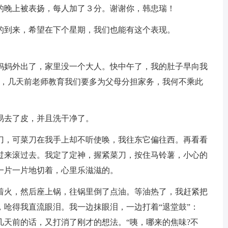
的晚上被表扬，每人加了３分。谢谢你，韩忠瑞！
的到来，希望在下个星期，我们也能有这个表现。
妈妈外出了，家里没一个大人。快中午了，我的肚子早向我
了，几天前老师教育我们要多为父母分担家务，我何不乘此
易去了皮，并且洗干净了。
刀，可菜刀在我手上却不听使唤，我往东它偏往西。再看看
过来滚过去。我定了定神，握紧菜刀，按住马铃薯，小心的
一片一片地切着，心里乐滋滋的。
着火，然后座上锅，往锅里倒了点油。等油热了，我赶紧把
呛得我直流眼泪。我一边抹眼泪，一边打着“退堂鼓”：
天前的话，又打消了刚才的想法。“咦，哪来的焦味?不