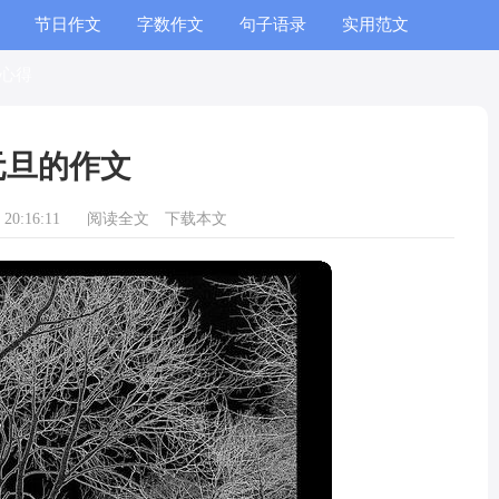
节日作文
字数作文
句子语录
实用范文
心得
元旦的作文
20:16:11
阅读全文
下载本文