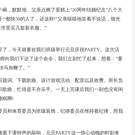
碗，默默地，父亲点燃了蛋糕上“20周年结婚纪念”八个大
:“都快50的人了，还这样!”父亲嘻嘻地笑着不说话，烛光
去市里买几套新衣服。”
旦了，今天就要在我们班级举行元旦庆祝PARTY。这次活
老师向我们下达了这个命令，我们立刻忙了起来，想着：“要
快马加鞭了。”
写题词、下载歌曲、设计游戏活动、配音以及收费。班长负
织歌曲，忙得是不亦乐乎。一天上完课后我们一刻也没有闲
眠啊!
动委员和体育委员为班级装饰，纪律委员在维持着纪律，而我
着下课钟声的敲响，元旦PARTY这一惊心动魄的时刻来