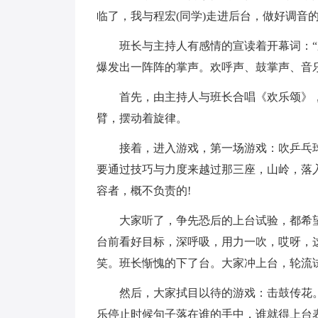
临了，我与程宏(同学)走进后台，做好调音
班长与主持人有感情的宣读着开幕词：“
爆发出一阵阵的掌声。欢呼声、鼓掌声、音
首先，由主持人与班长合唱《欢乐颂》
臂，摆动着旋律。
接着，进入游戏，第一场游戏：吹乒乓
要通过技巧与力度来越过那三座，山岭，落
容者，概不负责的!
大家听了，争先恐后的上台试验，都希
台前看好目标，深呼吸，用力一吹，哎呀，
笑。班长惭愧的下了台。大家冲上台，轮流
然后，大家拭目以待的游戏：击鼓传花
乐停止时候句子落在谁的手中，谁就得上台