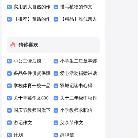
篇
作文300字四篇
实用的大自然的作
300字集合9篇
描写植物的作文
文300字三篇
【推荐】童话的作
300字5篇
【精品】胜似亲人
文300字5篇
作文300字汇编7篇
猜你喜欢
小公主读后感
小学生二星章事迹
备品备件供货保障
材料范文（通用10
爱心活动捐赠讲话
方案（通用10篇）
学校体育一校一品
篇）
稿
双城记读书心得
方案（通用7篇）
关于草莓作文600
关于三年级中秋作
字九篇
国庆节教师国旗下
文六篇
小学教师求职信
讲话稿500字（通
游记作文
(15篇)
父亲节作文
用6篇）
计划
辞职信