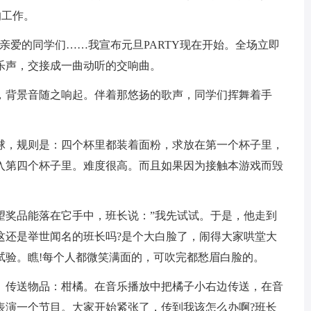
的工作。
亲爱的同学们……我宣布元旦PARTY现在开始。全场立即
乐声，交接成一曲动听的交响曲。
，背景音随之响起。伴着那悠扬的歌声，同学们挥舞着手
球，规则是：四个杯里都装着面粉，求放在第一个杯子里，
入第四个杯子里。难度很高。而且如果因为接触本游戏而毁
望奖品能落在它手中，班长说：”我先试试。于是，他走到
这还是举世闻名的班长吗?是个大白脸了，闹得大家哄堂大
试验。瞧!每个人都微笑满面的，可吹完都愁眉白脸的。
。传送物品：柑橘。在音乐播放中把橘子小右边传送，在音
表演一个节目。大家开始紧张了，传到我该怎么办啊?班长