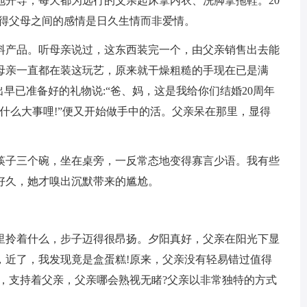
地开导，每天都为远行的父亲起床拿内衣、洗脚拿拖鞋。20
觉得父母之间的感情是日久生情而非爱情。
料产品。听母亲说过，这东西装完一个，由父亲销售出去能
母亲一直都在装这玩艺，原来就干燥粗糙的手现在已是满
早已准备好的礼物说:“爸、妈，这是我给你们结婚20周年
当什么大事哩!”便又开始做手中的活。父亲呆在那里，显得
筷子三个碗，坐在桌旁，一反常态地变得寡言少语。我有些
好久，她才嗅出沉默带来的尴尬。
里拎着什么，步子迈得很昂扬。夕阳真好，父亲在阳光下显
，近了，我发现竟是盒蛋糕!原来，父亲没有轻易错过值得
亲，支持着父亲，父亲哪会熟视无睹?父亲以非常独特的方式