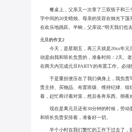
餐桌上，父亲又一次章了三双筷子和三个
字中间的20支蜡烛。母亲的笑容在烛光下荡开
在欢乐地跳跃。半晌，父亲说:“明天我们也
元旦的作文2
今天，是星期五，再三天就是20xx年元
动是由我和班长负责的，准备时间：2天。
在两天内完成元旦PARTY的布置工作。必须
于是重担便压在了我们俩身上，我负责
责主持、买物品、布置班级、维持纪律、组
着，赶忙商讨着对策，然后各奔东西。彻夜难
现在是离元旦还有30分钟的时候，劳
和班长负责安排着，准备好一切。
半个小时在我们繁忙的工作下过去了，随