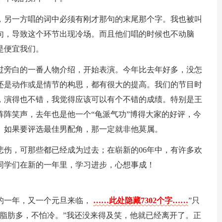
，另一方唱的词中必须有刚才那句的末尾那个字。我也被叫
句，导致这个环节出现冷场。而且他们唱的时候也不动脑
是便宜我们。
过旁白的一番人物介绍，开始表演。今年比去年好多，没怎
还是动作或是情节的构思，都有很大的提高。我们的节目时
，演得也不错，我觉得应该可以有个不错的成绩。特别是王
阵阵笑声，去年也是他一个“龟派气功”博得大家的好评，今
。如果要评选最佳男配角，那一定就非他莫属。
悲伤，可那些都已经成为过去；在崭新的06年中，有许多欢
同学们在新的一年里，学习进步，心想事成！
的一年，又一个元旦来临，
……此处隐藏7302个字……
”只
我脂肪多，不怕冷。”我还没来得及笑，他就已经离开了。正