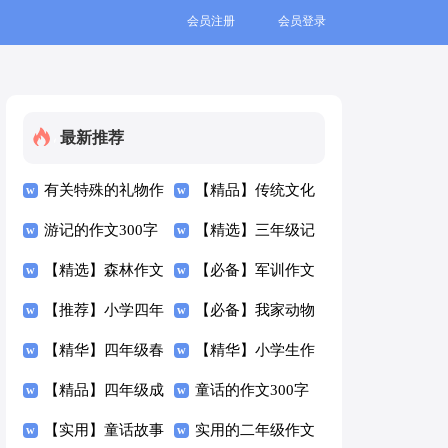
会员注册
会员登录
最新推荐
有关特殊的礼物作
【精品】传统文化
文300字4篇
游记的作文300字
的作文300字集合
【精选】三年级记
锦集七篇
【精选】森林作文
八篇
事作文300字4篇
【必备】军训作文
300字4篇
【推荐】小学四年
300字集合6篇
【必备】我家动物
级作文300字三篇
【精华】四年级春
的作文300字四篇
【精华】小学生作
节作文300字集合8
【精品】四年级成
文300字合集5篇
童话的作文300字
篇
长作文300字汇总7
【实用】童话故事
合集9篇
实用的二年级作文