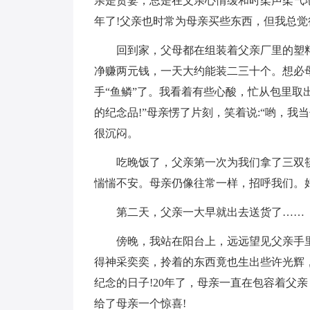
亲是贤妻，总是在父亲心情缓和时柔声柔气
年了!父亲也时常为母亲买些东西，但我总
回到家，父母都在组装着父亲厂里的塑
净赚两元钱，一天大约能装二三十个。想必
手“鱼鳞”了。我看着有些心酸，忙从包里取出
的纪念品!”母亲愣了片刻，笑着说:“哟，我
很沉闷。
吃晚饭了，父亲第一次为我们拿了三双
惴惴不安。母亲仍像往常一样，招呼我们。
第二天，父亲一大早就出去送货了……
傍晚，我站在阳台上，远远望见父亲手
得神采奕奕，拎着的东西竟也生出些许光辉
纪念的日子!20年了，母亲一直在包容着父
给了母亲一个惊喜!