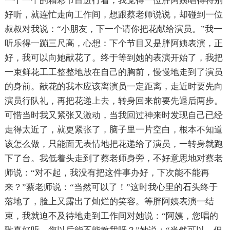
一个一个的精彩节目进行着，我觉得一位胖阿姨唱得特别
好听，就连忙走向工作间，想跟蔡老师说说，却碰到一位
叔叔对我说：“小朋友，下一个请你把花献给演员。”我一
听乐得一蹦三尺高，心想：下个节目又是胖阿姨表演，正
好，我可以向她献花了。终于等到她的表演开始了，我把
一束鲜花工工整整地放在自己的胸前，慢慢地走到了演员
的身前。献花的我本应该离演员一定距离，走近时要先向
演员行队礼，再把花递上去，转身回来前要先退后两步。
可惜当时我又紧张又激动，当我回过神来时发现自己已经
走得太近了，就更紧张了，脑子里一片空白，根本不知道
该怎么做，只能面无表情地把花递给了演员，一转身就跑
下了台。我低着头走到了蔡老师身旁，不好意思地对蔡老
师说：“对不起，我没有把这件事办好，下次能不能再
来？”蔡老师说：“当然可以了！”这时我心里的石头终于
落地了，脸上又露出了灿烂的笑容。等胖阿姨表演一结
束，我就迫不及待地走到工作间对她说：“阿姨，您唱的