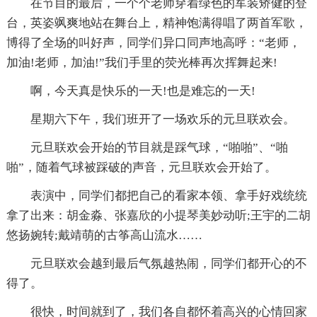
在节目的最后，一个个老师穿着绿色的军装矫健的登
台，英姿飒爽地站在舞台上，精神饱满得唱了两首军歌，
博得了全场的叫好声，同学们异口同声地高呼：“老师，
加油!老师，加油!”我们手里的荧光棒再次挥舞起来!
啊，今天真是快乐的一天!也是难忘的一天!
星期六下午，我们班开了一场欢乐的元旦联欢会。
元旦联欢会开始的节目就是踩气球，“啪啪”、“啪
啪”，随着气球被踩破的声音，元旦联欢会开始了。
表演中，同学们都把自己的看家本领、拿手好戏统统
拿了出来：胡金淼、张嘉欣的小提琴美妙动听;王宇的二胡
悠扬婉转;戴靖萌的古筝高山流水……
元旦联欢会越到最后气氛越热闹，同学们都开心的不
得了。
很快，时间就到了，我们各自都怀着高兴的心情回家