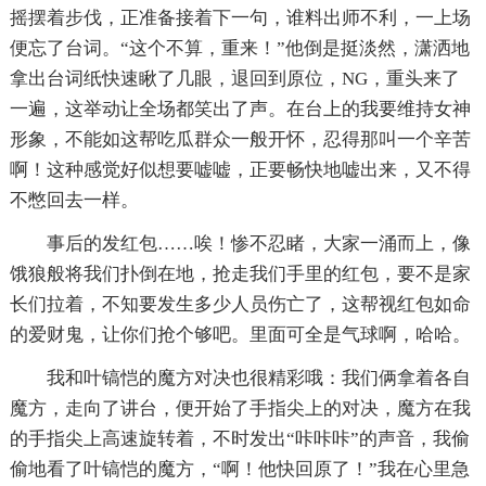
摇摆着步伐，正准备接着下一句，谁料出师不利，一上场
便忘了台词。“这个不算，重来！”他倒是挺淡然，潇洒地
拿出台词纸快速瞅了几眼，退回到原位，NG，重头来了
一遍，这举动让全场都笑出了声。在台上的我要维持女神
形象，不能如这帮吃瓜群众一般开怀，忍得那叫一个辛苦
啊！这种感觉好似想要嘘嘘，正要畅快地嘘出来，又不得
不憋回去一样。
事后的发红包……唉！惨不忍睹，大家一涌而上，像
饿狼般将我们扑倒在地，抢走我们手里的红包，要不是家
长们拉着，不知要发生多少人员伤亡了，这帮视红包如命
的爱财鬼，让你们抢个够吧。里面可全是气球啊，哈哈。
我和叶镐恺的魔方对决也很精彩哦：我们俩拿着各自
魔方，走向了讲台，便开始了手指尖上的对决，魔方在我
的手指尖上高速旋转着，不时发出“咔咔咔”的声音，我偷
偷地看了叶镐恺的魔方，“啊！他快回原了！”我在心里急