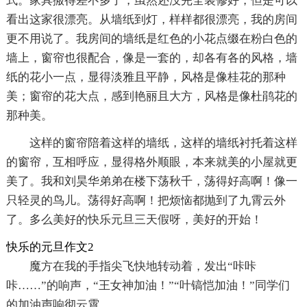
式。家具搬得差不多了，虽然还没完全装修好，但是可以
看出这家很漂亮。从墙纸到灯，样样都很漂亮，我的房间
更不用说了。我房间的墙纸是红色的小花点缀在粉白色的
墙上，窗帘也很配合，像是一套的，却各有各的风格，墙
纸的花小一点，显得淡雅且平静，风格是像桂花的那种
美；窗帘的花大点，感到艳丽且大方，风格是像杜鹃花的
那种美。
这样的窗帘陪着这样的墙纸，这样的墙纸衬托着这样
的窗帘，互相呼应，显得格外顺眼，本来就美的小屋就更
美了。我和刘昊华弟弟在楼下荡秋千，荡得好高啊！像一
只轻灵的鸟儿。荡得好高啊！把烦恼都抛到了九霄云外
了。多么美好的快乐元旦三天假呀，美好的开始！
快乐的元旦作文2
魔方在我的手指尖飞快地转动着，发出“咔咔
咔……”的响声，“王女神加油！”“叶镐恺加油！”同学们
的加油声响彻云霄。