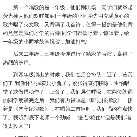
第一个唱歌的是一年级，他们刚出场，同学们就举起
荧光棒为他们欢呼加油!一年级的小同学先用充满童心的
歌声唱了英文歌，又背诵了几首诗，值得一提的是他们背
的竟然是我们才学的古诗!同学们都欢呼着，惊叹着，给
一年级的小同学鼓掌祝贺，加油打气!
后来二年级，三年级接连进行了精彩的表演，赢得了
热烈的掌声。
到四年级演出的时候，我们在后台排队，近了，该我
们了!我像怀里揣着只小兔子，紧张得直打哆嗦，生怕唱
错了或做错动作了。上台了，我们屏住呼吸，在两位朗诵
的同学朗诵完之后，我们有力得唱起《听党指挥歌》，接
着是《严守纪律歌》，在唱第二首歌时，我们唱的有点快
了。我听到底下老师一个劲喊：“慢点!稳住!”但是我们唱
得太投入了!