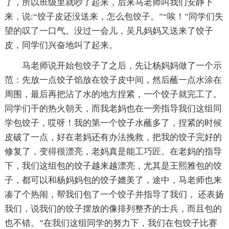
了，所以班级里就吵了起来，后来马老师叫我们安静下
来，说:“饺子皮还没送来，怎么包饺子。”“唉！”同学们失
望的叹了一口气。没过一会儿，吴凡妈妈又送来了饺子
皮，同学们兴奋地叫了起来。
马老师说开始包饺子了之后，先让杨妈妈做了一个示
范：先放一点饺子馅放在饺子皮中间，然后蘸一点水涂在
周围，最后再把沾了水的地方捏紧，一个饺子就完工了。
同学们干的热火朝天，而我老妈也在一旁指导我们这组同
学包饺子，哎呀！我的第一个饺子水蘸多了，捏紧的时候
皮破了一点，好在老妈还有办法挽救，把我的饺子完好的
修复了，变得很漂亮，老妈真是能工巧匠。在老妈的指导
下，我们这组包的饺子越来越漂亮，尤其是王熙雅包的饺
子，都可以和杨妈妈包的饺子媲美了，途中，马老师也来
凑了个热闹，帮我们包了一个饺子并指导了我们， 还表扬
我们，说我们的饺子摆放的像排列整齐的士兵，而且包的
也不错。”在我们这组同学的努力下，我们在包饺子比赛