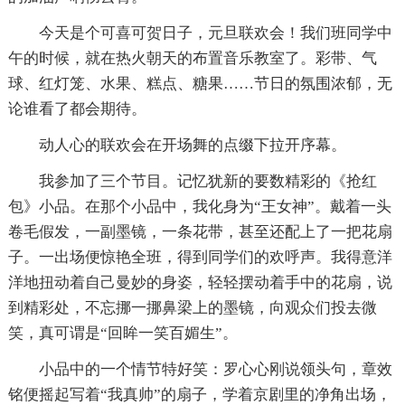
今天是个可喜可贺日子，元旦联欢会！我们班同学中
午的时候，就在热火朝天的布置音乐教室了。彩带、气
球、红灯笼、水果、糕点、糖果……节日的氛围浓郁，无
论谁看了都会期待。
动人心的联欢会在开场舞的点缀下拉开序幕。
我参加了三个节目。记忆犹新的要数精彩的《抢红
包》小品。在那个小品中，我化身为“王女神”。戴着一头
卷毛假发，一副墨镜，一条花带，甚至还配上了一把花扇
子。一出场便惊艳全班，得到同学们的欢呼声。我得意洋
洋地扭动着自己曼妙的身姿，轻轻摆动着手中的花扇，说
到精彩处，不忘挪一挪鼻梁上的墨镜，向观众们投去微
笑，真可谓是“回眸一笑百媚生”。
小品中的一个情节特好笑：罗心心刚说领头句，章效
铭便摇起写着“我真帅”的扇子，学着京剧里的净角出场，