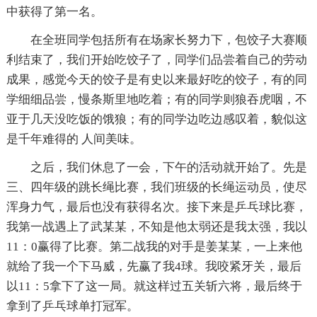
中获得了第一名。
在全班同学包括所有在场家长努力下，包饺子大赛顺
利结束了，我们开始吃饺子了，同学们品尝着自己的劳动
成果，感觉今天的饺子是有史以来最好吃的饺子，有的同
学细细品尝，慢条斯里地吃着；有的同学则狼吞虎咽，不
亚于几天没吃饭的饿狼；有的同学边吃边感叹着，貌似这
是千年难得的 人间美味。
之后，我们休息了一会，下午的活动就开始了。先是
三、四年级的跳长绳比赛，我们班级的长绳运动员，使尽
浑身力气，最后也没有获得名次。接下来是乒乓球比赛，
我第一战遇上了武某某，不知是他太弱还是我太强，我以
11：0赢得了比赛。第二战我的对手是姜某某，一上来他
就给了我一个下马威，先赢了我4球。我咬紧牙关，最后
以11：5拿下了这一局。就这样过五关斩六将，最后终于
拿到了乒乓球单打冠军。