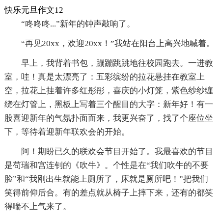
快乐元旦作文12
“咚咚咚...”新年的钟声敲响了。
“再见20xx，欢迎20xx！”我站在阳台上高兴地喊着。
早上，我背着书包，蹦蹦跳跳地往校园跑去。一进教
室，哇！真是太漂亮了：五彩缤纷的拉花悬挂在教室上
空，拉花上挂着许多红彤彤，喜庆的小灯笼，紫色纱纱缠
绕在灯管上，黑板上写着三个醒目的大字：新年好！有一
股喜迎新年的气氛扑面而来，我更兴奋了，找了个座位坐
下，等待着迎新年联欢会的开始。
阿！期盼已久的联欢会节目开始了。我最喜欢的节目
是苟瑞和宫连钊的《吹牛》。个性是在“我们吹牛的不要
脸”和“我刚出生就能上厕所了，床就是厕所吧！”把我们
笑得前仰后合。有的差点就从椅子上摔下来，还有的都笑
得喘不上气来了。