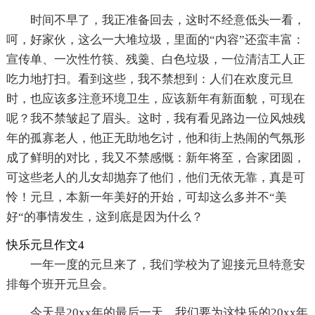
时间不早了，我正准备回去，这时不经意低头一看，
呵，好家伙，这么一大堆垃圾，里面的“内容”还蛮丰富：
宣传单、一次性竹筷、残羹、白色垃圾，一位清洁工人正
吃力地打扫。看到这些，我不禁想到：人们在欢度元旦
时，也应该多注意环境卫生，应该新年有新面貌，可现在
呢？我不禁皱起了眉头。这时，我有看见路边一位风烛残
年的孤寡老人，他正无助地乞讨，他和街上热闹的气氛形
成了鲜明的对比，我又不禁感慨：新年将至，合家团圆，
可这些老人的儿女却抛弃了他们，他们无依无靠，真是可
怜！元旦，本新一年美好的开始，可却这么多并不“美
好“的事情发生，这到底是因为什么？
快乐元旦作文4
一年一度的元旦来了，我们学校为了迎接元旦特意安
排每个班开元旦会。
今天是20xx年的最后一天，我们要为这快乐的20xx年