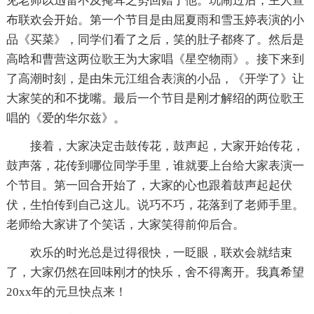
见老师以迅雷不及掩耳之势回赠了他。玩闹过后，主人宣
布联欢会开始。第一个节目是由屈夏雨和雪玉婷表演的小
品《买菜》，同学们看了之后，笑的肚子都疼了。然后是
高晗和曹营这两位歌王为大家唱《星空物雨》。接下来到
了高潮时刻，是由朱元江组合表演的小品，《开学了》让
大家笑的和不拢嘴。最后一个节目是刚才解绍的两位歌王
唱的《爱的华尔兹》。
接着，大家决定击鼓传花，鼓声起，大家开始传花，
鼓声落，花传到哪位同学手里，谁就要上台给大家表演一
个节目。第一回合开始了，大家的心也跟着鼓声起起伏
伏，生怕传到自己这儿。说巧不巧，花落到了老师手里。
老师给大家讲了个笑话，大家笑得前仰后合。
欢乐的时光总是过得很快，一眨眼，联欢会就结束
了，大家仍然在回味刚才的快乐，舍不得离开。我真希望
20xx年的元旦快点来！