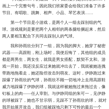
画上一个完整句号，因此我们班家委会给我们准备了许多
节目。有唱歌、跳舞、相声、小品、琴艺表演……
第一个节目是小游戏，是两个人一组去踩别组的气
球。游戏规则是要把两个人相邻的两条腿给捆起来，然后
两人要相互配合下共同去踩别人的气球。
我和孙雨欣分到了一组，因为我的脚大，她穿了秘密
武器——高跟鞋，刚上场时，我便后悔了，其他组的成员
都是两男生，两女生，就我是男女搭配，默契不太和。游
戏一开始，我还没反应过来她就冲出去了，我就被她连拽
带跑地拖着走，她还险些攻击到萌友。这时，伊静跑过来
踩爆了孙雨欣的气球，孙雨欣不顾一切地冲上去用高跟鞋
威力地踩爆了伊静的球，我就这样被她拖过来拖过去，像
钉板上的肉——任人宰割。与伊静同组的朱可一，见伊静
的球被踩了，她也不甘示弱，见踩不了孙雨欣的球， 就对
我开始展开攻击，我们组被踩地只剩下可怜的最后一个