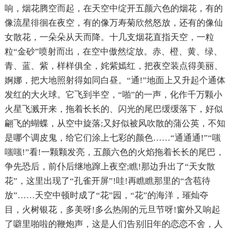
响，烟花腾空而起，在天空中绽开五颜六色的烟花，有的
像流星徘徊在夜空，有的像万寿菊欣然怒放，还有的像仙
女散花，一朵朵从天而降。十几支烟花直指天空，一粒
粒“金砂”喷射而出，在空中傲然绽放。赤、橙、黄、绿、
青、蓝、紫，样样俱全，姹紫嫣红，把夜空装点得美丽、
婀娜，把大地照射得如同白昼。“通!”地面上又升起个通体
发红的大火球。它飞到半空，“啪”的一声，化作千万颗小
火星飞溅开来，拖着长长的、闪光的尾巴缓缓落下，好似
翩飞的蝴蝶，从空中旋落;又好似被风吹散的蒲公英，不知
是哪个调皮鬼，给它们涂上七彩的颜色……“通通通!”“嗤
嗤嗤!”看!一颗颗发亮，五颜六色的火焰拖着长长的尾巴，
争先恐后，前仆后继地蹿上夜空;瞧!那边升出了“天女散
花”，这里出现了“孔雀开屏”!哇!再瞧瞧那里的“含苞待
放”……天空中顿时成了“花”园，“花”的海洋，璀灿夺
目，火树银花，多美呀!多么热闹的元旦节呀!窗外又响起
了噼里啪啦的鞭炮声，这是人们告别旧年的恋恋不舍，人