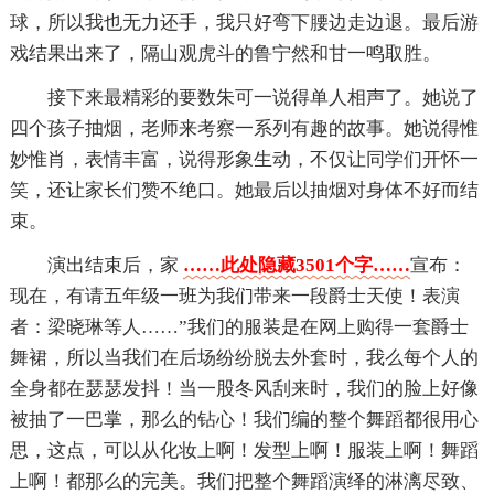
球，所以我也无力还手，我只好弯下腰边走边退。最后游
戏结果出来了，隔山观虎斗的鲁宁然和甘一鸣取胜。
接下来最精彩的要数朱可一说得单人相声了。她说了
四个孩子抽烟，老师来考察一系列有趣的故事。她说得惟
妙惟肖，表情丰富，说得形象生动，不仅让同学们开怀一
笑，还让家长们赞不绝口。她最后以抽烟对身体不好而结
束。
演出结束后，家
……此处隐藏3501个字……
宣布：
现在，有请五年级一班为我们带来一段爵士天使！表演
者：梁晓琳等人……”我们的服装是在网上购得一套爵士
舞裙，所以当我们在后场纷纷脱去外套时，我么每个人的
全身都在瑟瑟发抖！当一股冬风刮来时，我们的脸上好像
被抽了一巴掌，那么的钻心！我们编的整个舞蹈都很用心
思，这点，可以从化妆上啊！发型上啊！服装上啊！舞蹈
上啊！都那么的完美。我们把整个舞蹈演绎的淋漓尽致、