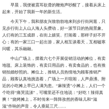
早晨，我便被震耳欲聋的鞭炮声吵醒了，接着从床上
起来，开始了我新一年的新生活。
今天下午，我和朋友兴致勃勃地来到步行街闲逛，只
见步行街上人山人海人头攒动，好一派节日的热闹景象。
人们有的三五成群，在街上嬉笑、打闹着，那样子好不开
心；有的一家三口一起出游，家人相互谈着天，互相嘘寒
问暖，其乐融融。
中山广场上，摆着六七个开展促销活动的摊位，有卖
地毯、床上装饰的，有卖日用品的，有卖食品的，也有推
销拍婚纱照的。摊位上，推销人员热情地为顾客推销产
品，顾客认真地挑选着，广场上一片喧闹，人声鼎沸。附
近的小吃摊上早已人满为患。“麻辣烫”小摊上，人们一个
个吃得“痛哭流涕”，可嘴里还不住地说：“好吃！辣得真
爽！”烧烤摊上，不时传来一阵阵孜然的香味儿和“滋
滋”作响的声音，令人垂延三尺……