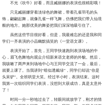
不光《吹牛》好看，而且臧丽娜的表演也很精彩哦！
只见臧丽娜穿着淡绿色的舞裙，带着孔雀羽毛的头
饰，翩翩起舞，就像孔雀一样飞舞，仿佛把我们带入仙境
般的地方。她那优美的舞姿把我们深深地吸引住了。
虽然这些节目很好看，但是，我最难忘的还是我和同
学们一齐表演的小品幽默搞笑的《一堂语文课》。
表演开始了，首先，王同学快速跑到表演场地的中
心，眉飞色舞地向观众介绍新来语文老师的外貌。然后，
我咳嗽了两声来到场地中心与王同学交流了一会，最后，
就要上课了。当我讲到“暗似透戴绿”，同学们却说“你是
头呆驴”。全班哄堂大笑。经过半小时，表演结束。这时
我第一次组织同学们表演，没想到大获成功，真是太意外
了！
时间一分一秒地过去了，转眼间就放学了，刚才的情