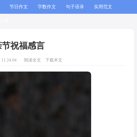
节日作文
字数作文
句子语录
实用范文
心得
亲节祝福感言
11:24:04
阅读全文
下载本文