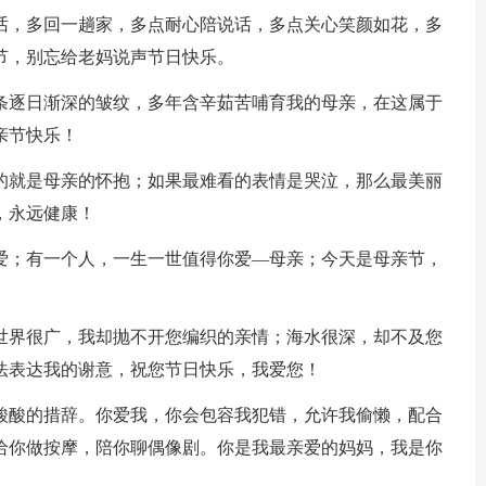
电话，多回一趟家，多点耐心陪说话，多点关心笑颜如花，多
节，别忘给老妈说声节日快乐。
一条逐日渐深的皱纹，多年含辛茹苦哺育我的母亲，在这属于
亲节快乐！
暖的就是母亲的怀抱；如果最难看的表情是哭泣，那么最美丽
，永远健康！
母爱；有一个人，一生一世值得你爱—母亲；今天是母亲节，
；世界很广，我却抛不开您编织的亲情；海水很深，却不及您
法表达我的谢意，祝您节日快乐，我爱您！
受酸酸的措辞。你爱我，你会包容我犯错，允许我偷懒，配合
给你做按摩，陪你聊偶像剧。你是我最亲爱的妈妈，我是你