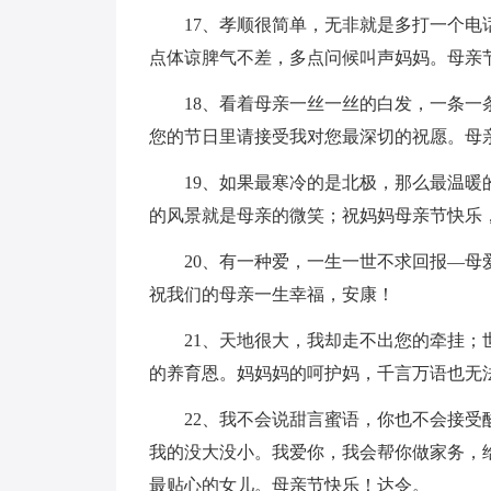
17、孝顺很简单，无非就是多打一个
点体谅脾气不差，多点问候叫声妈妈。母亲
18、看着母亲一丝一丝的白发，一条
您的节日里请接受我对您最深切的祝愿。母
19、如果最寒冷的是北极，那么最温
的风景就是母亲的微笑；祝妈妈母亲节快乐
20、有一种爱，一生一世不求回报—
祝我们的母亲一生幸福，安康！
21、天地很大，我却走不出您的牵挂
的养育恩。妈妈妈的呵护妈，千言万语也无
22、我不会说甜言蜜语，你也不会接
我的没大没小。我爱你，我会帮你做家务，
最贴心的女儿。母亲节快乐！达令。