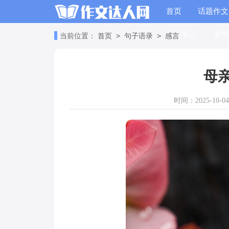
首页
话题作文
读书笔记
读书
>
>
当前位置：
首页
句子语录
感言
母
时间：2025-10-04 