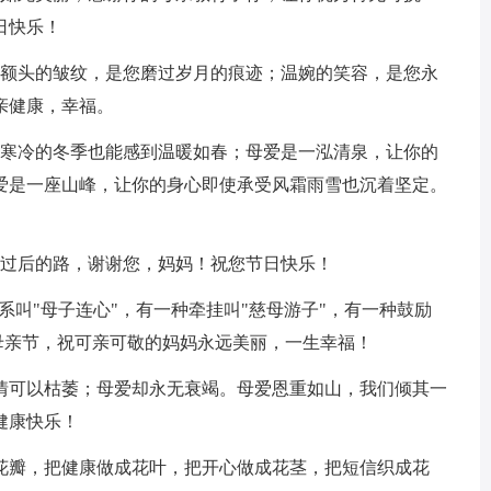
日快乐！
；额头的皱纹，是您磨过岁月的痕迹；温婉的笑容，是您永
亲健康，幸福。
在寒冷的冬季也能感到温暖如春；母爱是一泓清泉，让你的
爱是一座山峰，让你的身心即使承受风霜雨雪也沉着坚定。
到过后的路，谢谢您，妈妈！祝您节日快乐！
系叫"母子连心"，有一种牵挂叫"慈母游子"，有一种鼓励
。母亲节，祝可亲可敬的妈妈永远美丽，一生幸福！
爱情可以枯萎；母爱却永无衰竭。母爱恩重如山，我们倾其一
健康快乐！
成花瓣，把健康做成花叶，把开心做成花茎，把短信织成花