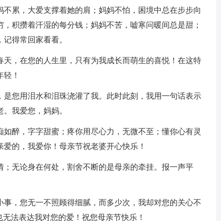
妈妈不累，大爱支撑着她的肩；妈妈不怕，困境中总在步步向
穷，积攒着汗湿的每分钱；妈妈不苦，嘘寒问暖间总是甜；
，记得常回家看看。
有春天，在您的人生里，只有为我成长而萌生的喜悦！在这特
年轻！
命，是您用泪水和泪珠浇灌了我。此时此刻，我用一句话表示
老。我爱您，妈妈。
如痴如醉，字字甜蜜；疼你用尽心力，无微不至；懂你心有灵
亲爱的，我爱你！母亲节祝老婆开心快乐！
恩情；无论身在何处，割舍不断的是母亲的牵挂。报一声平
件小事，您无一不照顾得细腻，而多少次，我却对您的关心不
也无法表达我对您的爱！祝您母亲节快乐！