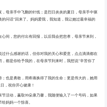
冬夜，母亲手中飞翻的针线；是烈日炎炎的夏日，母亲手中驱
淡的问话"回来了。妈妈爱我，我知道，我让她过最幸福的
导在心间，您的付出有回报，以后我会把您孝，母亲节来到，
你说过什么感谢的话，但你对我的关心和爱意，点点滴滴都在
切，都是你给予我的，在母亲节到来时，我想说"辛苦你了
操持；也是勇敢，用疼痛换得了我的生命；更是伟大的，她用
生日，祝你开心健康！
亲节活动，赢取99朵康乃馨，我随便输入了一个号码，如果
节给妈妈一个惊喜。