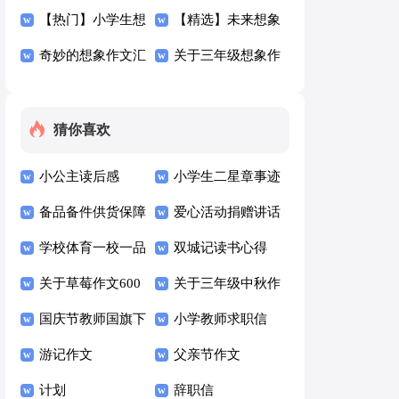
象作文汇编7篇
【热门】小学生想
集9篇
【精选】未来想象
象作文3篇
奇妙的想象作文汇
作文600字6篇
关于三年级想象作
编七篇
文9篇
猜你喜欢
小公主读后感
小学生二星章事迹
备品备件供货保障
材料范文（通用10
爱心活动捐赠讲话
方案（通用10篇）
学校体育一校一品
篇）
稿
双城记读书心得
方案（通用7篇）
关于草莓作文600
关于三年级中秋作
字九篇
国庆节教师国旗下
文六篇
小学教师求职信
讲话稿500字（通
游记作文
(15篇)
父亲节作文
用6篇）
计划
辞职信