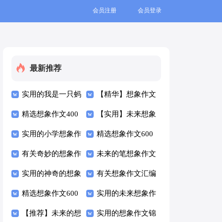
会员注册
会员登录
最新推荐
实用的我是一只蚂
【精华】想象作文
蚁想象作文9篇
精选想象作文400
汇总十篇
【实用】未来想象
字汇编九篇
实用的小学想象作
作文合集7篇
精选想象作文600
文300字三篇
有关奇妙的想象作
字汇总10篇
未来的笔想象作文
文汇编10篇
实用的神奇的想象
锦集7篇
有关想象作文汇编
作文300字4篇
精选想象作文600
9篇
实用的未来想象作
字汇总五篇
【推荐】未来的想
文7篇
实用的想象作文锦