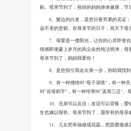
剔。母亲节到了，祝你的妈妈身体健康，节
6、鬓边的白发，是您日夜劳累的见证
远不变的坚韧。在母亲节的日子，祝天下母
7、母爱是一缕阳光，让你的心灵即使
情感即便蒙上岁月的风尘依然纯洁明净；母
母亲节到了，妈妈我爱你！
8、是您指引我走出第一步，协助我找
9、有一种感情叫"母子深情"，有一种关
叫"岳母刺字"，有一种培养叫"孟母三迁"
10、兄弟可以反目；友谊可以背叛；
生也难以报答。母亲节到了，愿所有的母亲
11、儿女把幸福做成花蕊，把甜蜜做