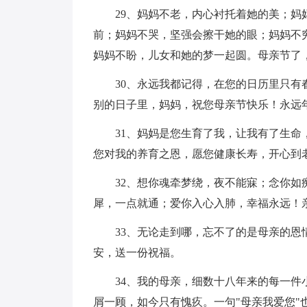
29、妈妈不老，内心衬托着她的美；
前；妈妈不哭，坚强会擦干她的眼；妈妈不
妈妈不盼，儿女和她的梦一起圆。母亲节了
30、永远我都记得，在您的日历里只
别的日子里，妈妈，祝您母亲节快乐！永远
31、妈妈是您生育了我，让我有了生
您对我的养育之恩，愿您健康长寿，开心到
32、想你魂牵梦绕，夜不能寐；念你
犀，一点就通；爱你入心入肺，幸福永远！
33、无论走到哪，忘不了的是母亲的
安，送一份祝福。
34、我的母亲，细数十八年来的每一
屑一顾，如今只有愧疚。一句"母亲我爱您"