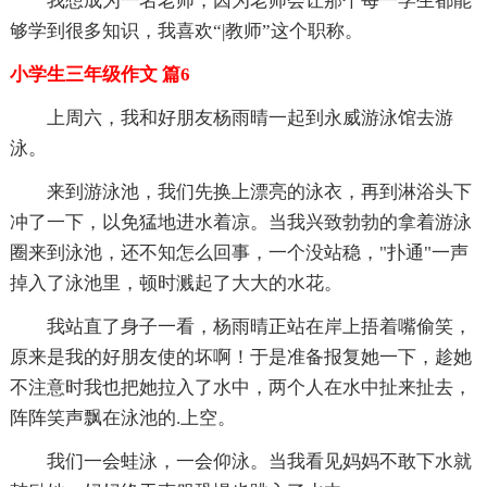
我想成为一名老师，因为老师会让那个每一学生都能
够学到很多知识，我喜欢“|教师”这个职称。
小学生三年级作文 篇6
上周六，我和好朋友杨雨晴一起到永威游泳馆去游
泳。
来到游泳池，我们先换上漂亮的泳衣，再到淋浴头下
冲了一下，以免猛地进水着凉。当我兴致勃勃的拿着游泳
圈来到泳池，还不知怎么回事，一个没站稳，"扑通"一声
掉入了泳池里，顿时溅起了大大的水花。
我站直了身子一看，杨雨晴正站在岸上捂着嘴偷笑，
原来是我的好朋友使的坏啊！于是准备报复她一下，趁她
不注意时我也把她拉入了水中，两个人在水中扯来扯去，
阵阵笑声飘在泳池的.上空。
我们一会蛙泳，一会仰泳。当我看见妈妈不敢下水就