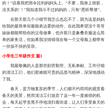
的！”说着我把雨伞拉到妈妈头上。“不要，我身上很脏，
没关系的`！”我知道我斗不过妈妈的，只有“悉听尊便”。
在那天那几个小细节我怎么也忘不了，因为这是妈妈
给我的最简单却最能表达爱的动作。在此我希望没个哥哥
妹妹都能帮助你的父母做事，也许那只是象叠衣服这么简
单的家务活，但如果我没猜错现在每一个父母脸上都带有
一丝抹不掉的笑容。
小学生三年级作文 篇3
我最敬佩的人是那些刻苦勤劳、无私奉献、工作仔细
的清洁工们，他们那难能可贵的品质与精神，深深地感动
了我。
春天，是万物复苏的季节，人们都不约而同的观赏着
春天的美景，然而清洁工们放弃了这一年一度难得的机
会，每天起早贪黑不停地清扫着街道，让人们享受春天的