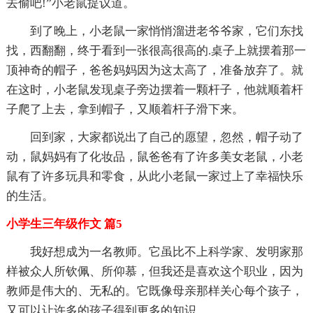
去偷吧!”小老鼠提议道。
到了晚上，小老鼠一家悄悄溜进老爷爷家，它们东找
找，西翻翻，终于看到一张很高很高的.桌子上就摆着那一
顶神奇的帽子，爸爸妈妈因为这太高了，准备放弃了。就
在这时，小老鼠发现桌子旁边摆着一颗杆子，他就顺着杆
子爬了上去，拿到帽子，又顺着杆子滑下来。
回到家，大家都说出了自己的愿望，忽然，帽子动了
动，鼠妈妈有了化妆品，鼠爸爸有了许多美女老鼠，小老
鼠有了许多玩具和零食，从此小老鼠一家过上了幸福快乐
的生活。
小学生三年级作文 篇5
我好想成为一名教师。它虽比不上科学家、发明家那
样被众人所钦佩、所仰慕，但我还是喜欢这个职业，因为
教师是伟大的、无私的。它既像母亲那样关心每个孩子，
又可以让许多的孩子得到更多的知识。