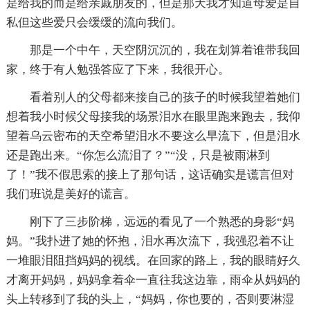
是给我的而是给亲戚朋友的，但是那天我才知道母爱是自
私但这些爱只会缓缓的流向我们。
那是一个中午，天空阴沉沉的，我在划算着谁带我回
家，终于有人勉强答应了下来，我很开心。
看着别人的父母都来接自己的孩子的时候我望着她们
想着我小时候父母接我的场景泪水在眼里跑来跑去，我仰
望着乌云密布的天空希望泪水不要这么早流下，但是泪水
还是跑出来。“你怎么流泪了？”“没，只是被雨淋到
了！”我不假思索的接上了那句话，这话确实是谎言但对
我们班说是美好的谎言。
刚下了三步阶梯，远远的看见了一个熟悉的身影“妈
妈。”我扑进了她的怀抱，泪水再次流下，我强忍着不让
一堆眼泪阻挡妈妈的视线。在回家的路上，我的眼睛好久
才离开妈妈，妈妈拿着伞一直往我这边靠，雨伞从妈妈的
头上转移到了我的头上，“妈妈，你也要的，否则要淋湿