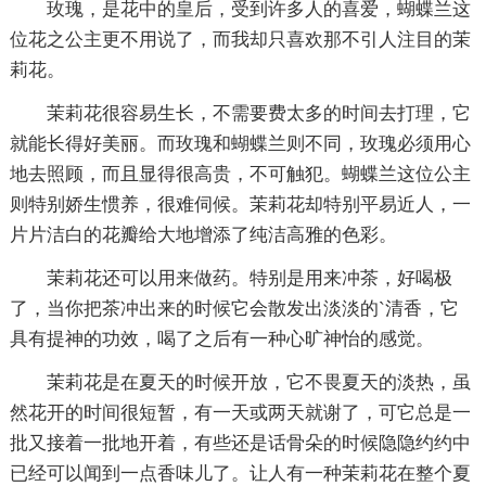
玫瑰，是花中的皇后，受到许多人的喜爱，蝴蝶兰这
位花之公主更不用说了，而我却只喜欢那不引人注目的茉
莉花。
茉莉花很容易生长，不需要费太多的时间去打理，它
就能长得好美丽。而玫瑰和蝴蝶兰则不同，玫瑰必须用心
地去照顾，而且显得很高贵，不可触犯。蝴蝶兰这位公主
则特别娇生惯养，很难伺候。茉莉花却特别平易近人，一
片片洁白的花瓣给大地增添了纯洁高雅的色彩。
茉莉花还可以用来做药。特别是用来冲茶，好喝极
了，当你把茶冲出来的时候它会散发出淡淡的`清香，它
具有提神的功效，喝了之后有一种心旷神怡的感觉。
茉莉花是在夏天的时候开放，它不畏夏天的淡热，虽
然花开的时间很短暂，有一天或两天就谢了，可它总是一
批又接着一批地开着，有些还是话骨朵的时候隐隐约约中
已经可以闻到一点香味儿了。让人有一种茉莉花在整个夏