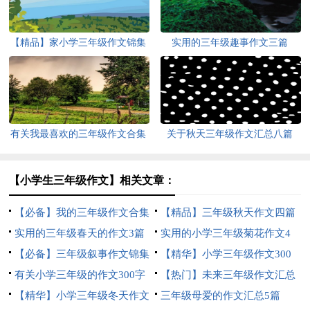
【精品】家小学三年级作文锦集
实用的三年级趣事作文三篇
7篇
有关我最喜欢的三年级作文合集
关于秋天三年级作文汇总八篇
九篇
【小学生三年级作文】相关文章：
【必备】我的三年级作文合集
【精品】三年级秋天作文四篇
五篇
实用的三年级春天的作文3篇
实用的小学三年级菊花作文4
【必备】三年级叙事作文锦集
篇
【精华】小学三年级作文300
10篇
有关小学三年级的作文300字
字合集6篇
【热门】未来三年级作文汇总
合集6篇
【精华】小学三年级冬天作文
七篇
三年级母爱的作文汇总5篇