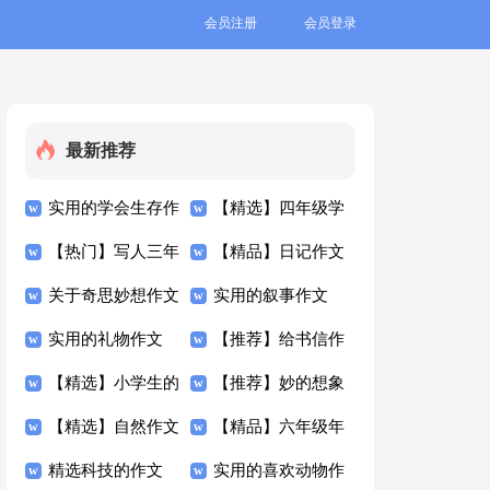
会员注册
会员登录
最新推荐
实用的学会生存作
【精选】四年级学
文300字4篇
【热门】写人三年
生作文300字集合
【精品】日记作文
级作文300字集合
关于奇思妙想作文
九篇
300字汇编六篇
实用的叙事作文
六篇
300字三篇
实用的礼物作文
300字汇总5篇
【推荐】给书信作
300字8篇
【精选】小学生的
文300字3篇
【推荐】妙的想象
作文300字合集5篇
【精选】自然作文
作文300字三篇
【精品】六年级年
300字汇总7篇
精选科技的作文
的作文300字锦集9
实用的喜欢动物作