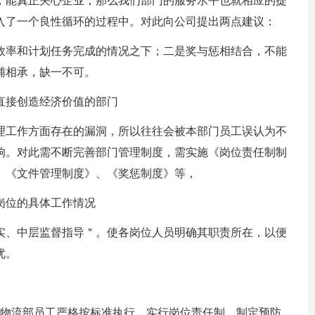
，能真正关心企业，那么我们部门的服务水平也就相应的提
入了一个良性循环的过程中。对此向公司提出两点建议：
效率和计划任务完成的情况之下；二是奖与惩相结合，不能
辅相承，缺一不可。
直接创造经济价值的部门
理工作方面存在的漏洞，所以往往会被本部门员工误认为不
响。对此需不断完善部门管理制度，需实施《岗位责任制制
、《文件管理制度》、《奖惩制度》等，
岗位的具体工作情况
实、中层监督指导＂。使各岗位人员明确其职责所在，以便
优。
促物流部员工严格按标准执行，实行岗位责任制。制定预防