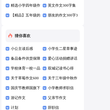
300字四篇
精选小学四年级作
篇
文300字五篇
英文作文300字集
文300字合集六篇
【精品】五年级的
合五篇
朋友的作文300字3
作文300字合集6篇
篇
猜你喜欢
小公主读后感
小学生二星章事迹
备品备件供货保障
材料范文（通用10
爱心活动捐赠讲话
方案（通用10篇）
学校体育一校一品
篇）
稿
双城记读书心得
方案（通用7篇）
关于草莓作文600
关于三年级中秋作
字九篇
国庆节教师国旗下
文六篇
小学教师求职信
讲话稿500字（通
游记作文
(15篇)
父亲节作文
用6篇）
计划
辞职信