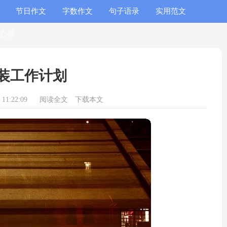
节日作文
字数作文
句子语录
实用范文
心得
装工作计划
11:22:09
阅读全文
下载本文