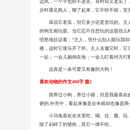
边风，一个字也听不进去。有时却又老实了
步时遇见熟人，聊了起来，它不吵不闹，安
虽说它老实，但它多少还是贪玩的。主
的狗互相玩耍。当它忍不住想玩的这股劲儿
愤怒地抗议着：“主人，凭什么别人能玩我却
楼，这时它便乐开了怀。主人去遛它时，它
一起；一会儿躺倒在地；一会儿盯着对方打
这真是一条可爱又有趣的大狗！
喜欢动物的作文400字 篇2
我养过小狗，养过小猫，但是我最喜欢
硬的.外壳中，看起来像是在冬眠却也像是两
小乌龟喜欢在水里吃、喝、拉、撒、玩
除了剁碎了的猪肉，其它一律不吃。