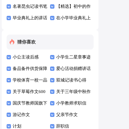
文300字四篇
名著昆虫记读书笔
【精选】初中的作
记
毕业典礼上的讲话
文300字汇总七篇
在小学毕业典礼上
稿15篇
的讲话稿(通用15
篇)
猜你喜欢
小公主读后感
小学生二星章事迹
备品备件供货保障
材料范文（通用10
爱心活动捐赠讲话
方案（通用10篇）
学校体育一校一品
篇）
稿
双城记读书心得
方案（通用7篇）
关于草莓作文600
关于三年级中秋作
字九篇
国庆节教师国旗下
文六篇
小学教师求职信
讲话稿500字（通
游记作文
(15篇)
父亲节作文
用6篇）
计划
辞职信