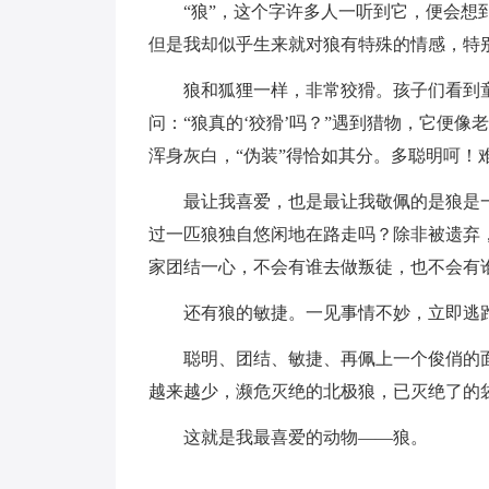
“狼”，这个字许多人一听到它，便会
但是我却似乎生来就对狼有特殊的情感，特
狼和狐狸一样，非常狡猾。孩子们看到
问：“狼真的‘狡猾’吗？”遇到猎物，它便
浑身灰白，“伪装”得恰如其分。多聪明呵！
最让我喜爱，也是最让我敬佩的是狼是
过一匹狼独自悠闲地在路走吗？除非被遗弃
家团结一心，不会有谁去做叛徒，也不会有
还有狼的敏捷。一见事情不妙，立即逃
聪明、团结、敏捷、再佩上一个俊俏的
越来越少，濒危灭绝的北极狼，已灭绝了的
这就是我最喜爱的动物——狼。