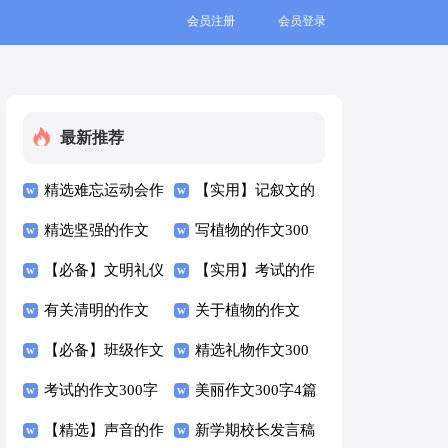
会员注册
会员登录
最新推荐
精选难忘运动会作
【实用】记叙文的
文300字四篇
精选坚强的作文
作文300字3篇
写植物的作文300
300字汇编5篇
【必备】文明礼仪
字3篇
【实用】考试的作
的作文300字3篇
有关清明的作文
文300字锦集9篇
关于植物的作文
300字8篇
【必备】班级作文
300字3篇
精选礼物作文300
300字集锦6篇
考试的作文300字
字合集8篇
美丽作文300字4篇
集合5篇
【精选】声音的作
新学期校长发言稿