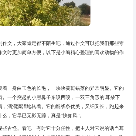
到作文，大家肯定都不陌生吧，通过作文可以把我们那些零
作文时更加简单方便，以下是小编精心整理的喜欢动物的作
裹着一身白玉色的长毛，一块块黄斑错落的异常明显。它的
齿。一个突起的小黑鼻子东嗅西嗅，一双三角形的'耳朵下
睛，滴溜滴溜地转着。它的腿线条优美，又细又长，跑起来
么，它早已无影无踪，真是“快如风”。
显些古怪。看吧，有时它十分任性，把主人对它说的话当耳