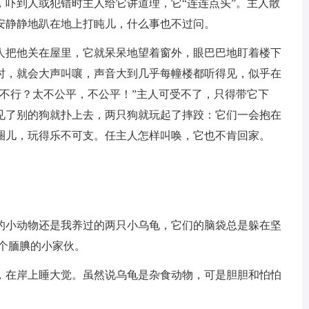
，吓到人或犯错时主人给它讲道理，它“连连点头”。主人散
安静静地趴在地上打盹儿，什么事也不过问。
人把他关在屋里，它就呆呆地望着窗外，眼巴巴地盯着楼下
时，就会大声叫嚷，声音大到几乎每幢楼都听得见，似乎在
不行？太不公平，不公平！”主人可受不了，只得带它下
见了别的狗就扑上去，两只狗就玩起了摔跤：它们一会抱在
圈儿，玩得乐不可支。任主人怎样叫唤，它也不肯回家。
的小动物还是我养过的两只小乌龟，它们的脑袋总是躲在坚
个腼腆的小家伙。
，在岸上睡大觉。虽然说乌龟是杂食动物，可是胆胆和怕怕