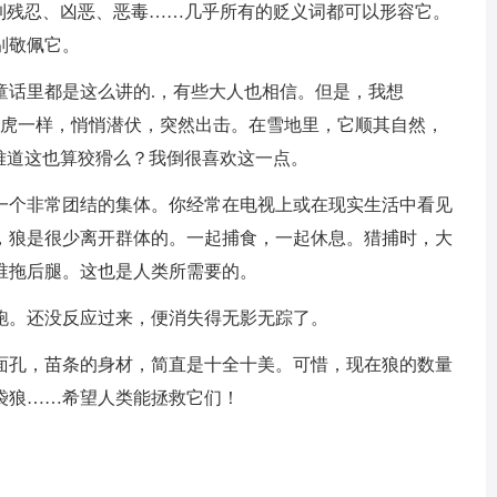
想到残忍、凶恶、恶毒……几乎所有的贬义词都可以形容它。
别敬佩它。
童话里都是这么讲的.，有些大人也相信。但是，我想
像老虎一样，悄悄潜伏，突然出击。在雪地里，它顺其自然，
难道这也算狡猾么？我倒很喜欢这一点。
一个非常团结的集体。你经常在电视上或在现实生活中看见
，狼是很少离开群体的。一起捕食，一起休息。猎捕时，大
谁拖后腿。这也是人类所需要的。
跑。还没反应过来，便消失得无影无踪了。
面孔，苗条的身材，简直是十全十美。可惜，现在狼的数量
袋狼……希望人类能拯救它们！