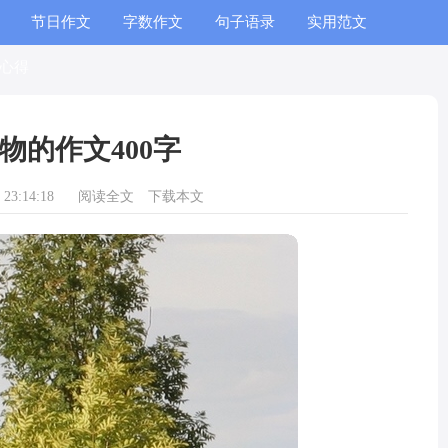
节日作文
字数作文
句子语录
实用范文
心得
物的作文400字
23:14:18
阅读全文
下载本文