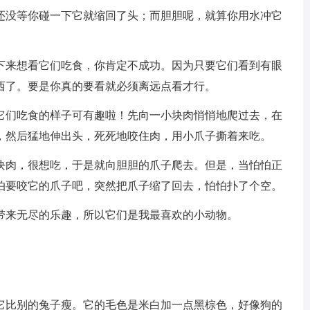
还没等你碰一下它就缩回了头；而胆胆呢，就算你用水冲它
下来想看它们吃食，你肯定不成功。因为只要它们看到有眼
西了。要是你真的要看就必须离远点看才行。
它们吃食的样子可有趣啦！先向一小块肉悄悄地爬过去，在
，然后猛地伸出头，死死地咬住肉，用小爪子撕着来吃。
块肉，很想吃，于是就向胆胆的爪子爬去。但是，当怕怕正
怕要咬它的爪子吧，突然把爪子缩了回去，怕怕扑了个空。
带来无尽的乐趣，所以它们是我最喜欢的小动物。
它比别的兔子瘦。它的毛色是米白加一点黑棕色，好像狗的