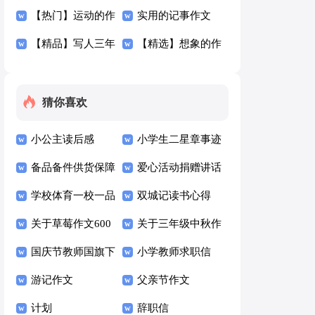
300字4篇
【热门】运动的作
六篇
300字4篇
实用的记事作文
文300字集合八篇
【精品】写人三年
300字四篇
【精选】想象的作
级作文300字汇编
文300字汇总10篇
九篇
猜你喜欢
小公主读后感
小学生二星章事迹
备品备件供货保障
材料范文（通用10
爱心活动捐赠讲话
方案（通用10篇）
学校体育一校一品
篇）
稿
双城记读书心得
方案（通用7篇）
关于草莓作文600
关于三年级中秋作
字九篇
国庆节教师国旗下
文六篇
小学教师求职信
讲话稿500字（通
游记作文
(15篇)
父亲节作文
用6篇）
计划
辞职信