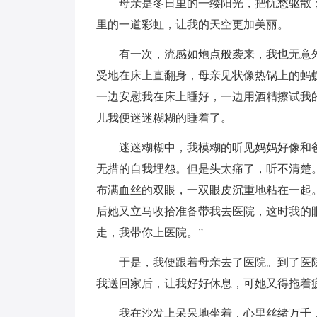
母亲是冬日里的一缕阳光，把忧愁驱散
里的一道彩虹，让我的天空更加美丽。
有一次，流感如炮点般袭来，我也无意
受地在床上直翻身，母亲见状像热锅上的蚂
一边安慰我在床上睡好，一边用酒精擦试我
儿我便迷迷糊糊的睡着了。
迷迷糊糊中，我模糊的听见妈妈好像和
无措的自我埋怨。但是头太痛了，听不清楚
布满血丝的双眼，一双眼皮沉重地粘在一起
后她又立马收拾准备带我去医院，这时我的
走，我带你上医院。”
于是，我便跟着母亲去了医院。到了医
我送回家后，让我好好休息，可她又得拖着
我在沙发上呆呆地坐着，心里丝绪万千