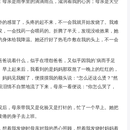
；母亲是雨季里的滴滴雨点，滋润着我的心房；母亲是天空
外的感冒了，头疼的起不来，不一会我就开始发烧了。我难
蚁，一会找药一会喂药的。折腾了半天，发现没啥效果，她
的身体给我降温。她还拧好了热毛巾敷在我的头上，不一会
爸爸说着什么，似乎在埋怨爸爸，又似乎因我的`病而手足
。早上起来后，我看到的是妈妈那双熬了一晚上的红红的，
。妈妈见我醒了，便摸摸我的额头说：“怎么还这么烫？”然
眼泪情不自禁地流了下来，母亲一看便说：“你怎么哭了，
院后，母亲带我又是化验又是打针的，忙了一个早上。她把
疲倦的身子去上班。
，想着我发烧时母亲对我的悉心照顾，想着我发烧时妈妈着