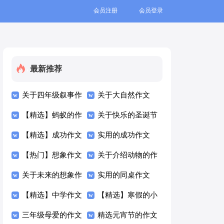
会员注册
会员登录
最新推荐
关于四年级叙事作
关于大自然作文
文300字汇编六篇
【精选】蚂蚁的作
300字3篇
关于快乐的圣诞节
文300字三篇
【精选】成功作文
作文300字6篇
实用的成功作文
300字合集5篇
【热门】想象作文
300字4篇
关于介绍动物的作
300字合集5篇
关于未来的想象作
文300字四篇
实用的同桌作文
文300字四篇
【精选】中学作文
300字四篇
【精选】寒假的小
300字合集4篇
三年级母爱的作文
学作文300字集合
精选元宵节的作文