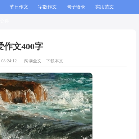
节日作文
字数作文
句子语录
实用范文
心得
爱作文400字
08:24:12
阅读全文
下载本文