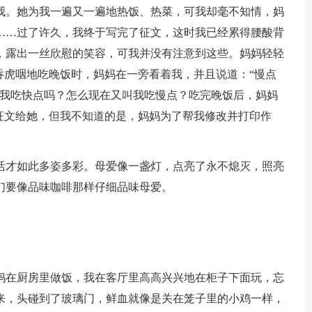
我。她为我一遍又一遍地热饭、热菜，可我却毫不知情，妈
……过了许久，我终于写完了征文，这时我已经累得腰酸背
，露出一丝欣慰的笑容，可我并没有注意到这些。妈妈轻轻
吞虎咽地吃晚饭时，妈妈在一旁看着我，并且说道：“慢点
叫我吃快点吗？怎么现在又叫我吃慢点？吃完晚饭后，妈妈
征文给她，但我不知道的是，妈妈为了帮我修改并打印作
活才如此多姿多彩。母爱像一盏灯，点亮了永不熄灭，照亮
们要像品味咖啡那样仔细品味母爱。
妈在厨房里做饭，我在客厅里高高兴兴地在柜子下面玩，忘
来，头碰到了玻璃门，鲜血就像是关在笼子里的小鸡一样，