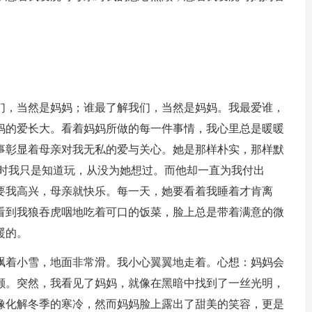
们，当然是妈妈；谁最了解我们，当然是妈妈。我最爱谁，
妈的爱长大。看着妈妈所做的每一件事情，我心里总是暖暖
事彰显着母亲对我无私的爱与关心。她是那样朴实，那样默
平时我只是知道玩，从没为她想过。而他却一直为我付出
要我高兴，母亲就快乐。每一天，她要看着我睡着才肯离
看到我狼吞虎咽地吃着可口的饭菜，脸上总是带着满意的微
暖的。
飘着小雪，地面非常滑。我小心翼翼地走着。心想：妈妈会
颤。突然，我看见了妈妈，就像在黑暗中找到了一丝光明，
像化解冬季的寒冷，然而妈妈脸上露出了甜美的笑容，更是