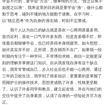
学是不行的，要学会"方法"，做事情的方法。"授之以鱼不
如授之以渔"，我来这里的目的就是要学会"渔"，做什么都
勤于思考，碰到不懂的地方能勤于请教。在学习时，
以"独立思考"作为自身的'座右铭，时刻不忘警戒。
我个人认为自己的缺点就是喜欢一心两用甚最多用。
急功近利，喜欢一口气学许多东西，但是贪多嚼不烂，即
使最后都能够学会，也已经弄得本身很疲劳。如今想想，
如许其实并不好，正所谓，贵在精而不在广。如果我一段
时期内专注于一种学问，不求博但求精，相信一定能更深
刻的理解并掌握这门知识。自从我发现自身有这个缺点
后，我常常警戒自己，步入社会后也不能一心两用。通过
三年的卫校生活，我学到了很多知识，更重要的是掌握了
照顾护士的操作技术。思想变成熟了许多，性格更坚毅
了。认识了许多同学和教员，建立起友情，并在与他们的
交往中提升了自身素质，认清了自身的一些短处并尽力改
正。