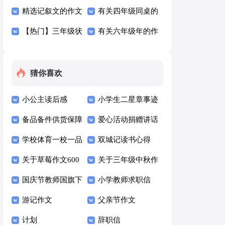
级作文300字集锦5
精选记叙文的作文
想作文300字10篇
有关四年级同桌的
篇
300字汇总10篇
【热门】三年级状
作文300字汇编5篇
有关六年级年的作
物作文300字4篇
文300字集合6篇
猜你喜欢
小公主读后感
小学生二星章事迹
备品备件供货保障
材料范文（通用10
爱心活动捐赠讲话
方案（通用10篇）
学校体育一校一品
篇）
稿
双城记读书心得
方案（通用7篇）
关于草莓作文600
关于三年级中秋作
字九篇
国庆节教师国旗下
文六篇
小学教师求职信
讲话稿500字（通
游记作文
(15篇)
父亲节作文
用6篇）
计划
辞职信