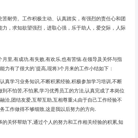
吃苦耐劳。工作积极主动、认真踏实，有强烈的责任心和团
能力，求知欲望强烈，进取心强，乐于助人，爱交际，人际
里,有成功,有失败,有欢乐,也有苦恼.在领导及关怀与指
能力有了很大的`提高,现将3个月来的工作小结如下：
中,认真学习业务知识,不断积累经验,积极参加学习培训,不断
中做到不怕苦,不怕累,学习优秀员工的方法,认真完成了本岗位
系融洽,团结友爱,互帮互助,互相尊重;4,由于自己工作经验不
务工作做得不够细致,这是我以后努力的方向.
同事的关怀帮助下,通过个人的努力和工作相关经验的积累,知