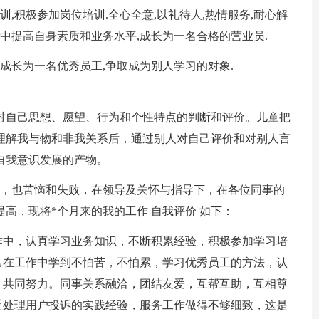
训,积极参加岗位培训.全心全意,以礼待人,热情服务,耐心解
践中提高自身素质和业务水平,成长为一名合格的营业员.
愿成长为一名优秀员工,争取成为别人学习的对象.
对自己思想、愿望、行为和个性特点的判断和评价。儿童把
理解我与物和非我关系后，通过别人对自己评价和对别人言
自我意识发展的产物。
功，也苦恼和失败，在领导及关怀与指导下，在各位同事的
高，现将*个月来的我的工作 自我评价 如下：
作中，认真学习业务知识，不断积累经验，积极参加学习培
己在工作中学到不怕苦，不怕累，学习优秀员工的方法，认
，共同努力。同事关系融洽，团结友爱，互帮互助，互相尊
乏处理用户投诉的实践经验，服务工作做得不够细致，这是