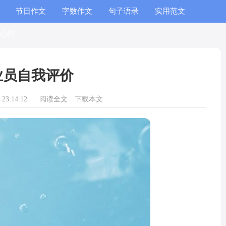
节日作文
字数作文
句子语录
实用范文
心得
业员自我评价
23:14:12
阅读全文
下载本文